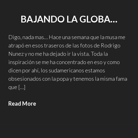
coches
clásicos…
BAJANDO LA GLOBA…
Digo, nada mas… Hace una semana que la musa me
atrapó en esos traseros de las fotos de Rodrigo
Nunez y no me ha dejado ir la vista. Toda la
inspiración se me ha concentrado en eso y como
dicen por ahí, los sudamericanos estamos
obsesionados con la popa y tenemos la misma fama
que […]
Bajando
Read More
la
globa…