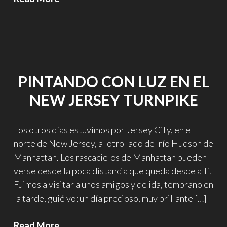
de
la
vida
demostradas
empíricamente…
PINTANDO CON LUZ EN EL
NEW JERSEY TURNPIKE
Los otros días estuvimos por Jersey City, en el
norte de New Jersey, al otro lado del río Hudson de
Manhattan. Los rascacielos de Manhattan pueden
verse desde la poca distancia que queda desde allí.
Fuimos a visitar a unos amigos y de ida, temprano en
la tarde, guié yo; un día precioso, muy brillante […]
Pintando
Read More