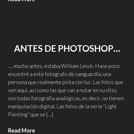
con
luz
en
el
New
ANTES DE PHOTOSHOP…
Jersey
Turnpike
…, mucho antes, estaba William Lesch. Hace poco
encontré a este fotógrafo de vanguardia; una
persona que realmente pinta con luz. Las fotos que
ven aquí, así como las que van a notar en su sitio,
son todas fotografía analógicas, es decir, no tienen
manipulación digital. Las fotos de la serie “Light
Painting” que se […]
Antes
Read More