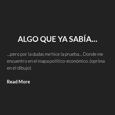
de
Photoshop…
ALGO QUE YA SABÍA…
…pero por la dudas me hice la prueba… Donde me
encuentro en el mapa político-económico. (oprima
en el dibujo)
Algo
Read More
que
ya
sabía…