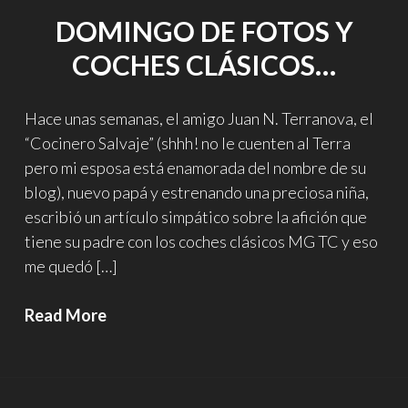
DOMINGO DE FOTOS Y
COCHES CLÁSICOS…
Hace unas semanas, el amigo Juan N. Terranova, el
“Cocinero Salvaje” (shhh! no le cuenten al Terra
pero mi esposa está enamorada del nombre de su
blog), nuevo papá y estrenando una preciosa niña,
escribió un artículo simpático sobre la afición que
tiene su padre con los coches clásicos MG TC y eso
me quedó […]
Domingo
Read More
de
fotos
y