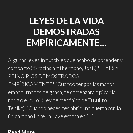
LEYES DE LA VIDA
DEMOSTRADAS
EMPÍRICAMENTE…
Algunas leyes inmutables que acabo de aprender y
comparto (¡Gracias a mi hermano, Josi!) *LEYES Y
PRINCIPIOS DEMOSTRADOS
EMPÍRICAMENTE* “Cuando tengas las manos
embadurnadas de grasa, te comenzará a picar la
nariz o el culo”. (Ley de mecánica de Tukulito
Tepika). “Cuando necesites abrir una puerta con la
única mano libre, la llave estará en […]
Leyes
Read More