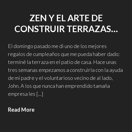
ZEN Y EL ARTE DE
CONSTRUIR TERRAZAS…
El domingo pasado me di uno de los mejores
regalos de cumpleaños que me pueda haber dado:
terminé la terraza en el patio de casa. Hace unas
tres semanas empezamos a construirla con la ayuda
de mi padre y el voluntarioso vecino de al lado,
John. A los que nunca han emprendido tamaña
empresa les […]
Zen
Read More
y
el