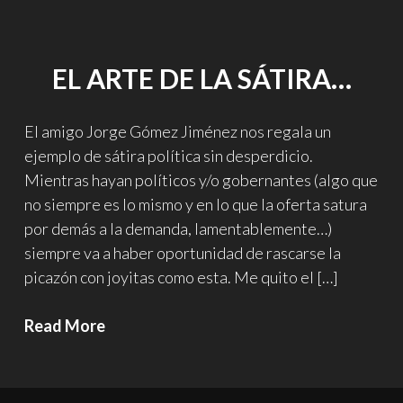
arte
de
construir
EL ARTE DE LA SÁTIRA…
terrazas…
El amigo Jorge Gómez Jiménez nos regala un
ejemplo de sátira política sin desperdicio.
Mientras hayan políticos y/o gobernantes (algo que
no siempre es lo mismo y en lo que la oferta satura
por demás a la demanda, lamentablemente…)
siempre va a haber oportunidad de rascarse la
picazón con joyitas como esta. Me quito el […]
El
Read More
arte
de
la