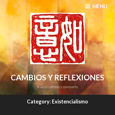
Skip
MENU
to
content
CAMBIOS Y REFLEXIONES
A veces pienso y comparto
Category:
Existencialismo