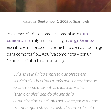
Posted on
September 1, 2005
by
Sparhawk
Iba a escribir ésto como un comentario a
un
comentario
a algo que el amigo
Jorge Gómez
escribio en su bitácora. Se me hizo demasiado largo
para comentario… Aquí va como nota y con un
“trackback” al artículo de Jorge:
Lulu no es la única empresa que ofrece ese
servicio ni es la primera, más aun, hace años que
existen como alternativa a las editoriales
“tradicionales” debido al auge de la
comunicación por el Internet. Hace por lo menos
tres años que estoy en la lista de correo de Lulu.