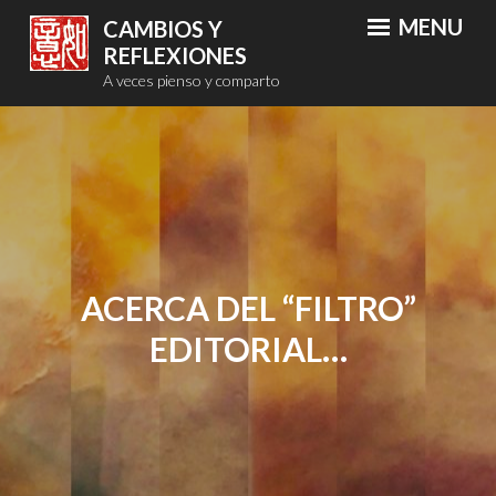
Skip
MENU
CAMBIOS Y
to
REFLEXIONES
content
A veces pienso y comparto
ACERCA DEL “FILTRO”
EDITORIAL…