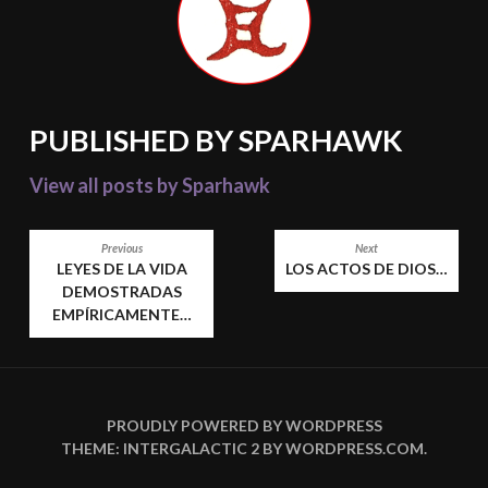
PUBLISHED BY
SPARHAWK
View all posts by Sparhawk
POST
Previous
Next
LEYES DE LA VIDA
LOS ACTOS DE DIOS…
NAVIGATION
DEMOSTRADAS
EMPÍRICAMENTE…
PROUDLY POWERED BY WORDPRESS
THEME: INTERGALACTIC 2 BY
WORDPRESS.COM
.