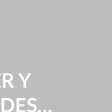
R Y
ADES…