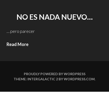
NO ES NADA NUEVO…
… pero parecer
No
Read More
es
nada
nuevo…
PROUDLY POWERED BY WORDPRESS
THEME: INTERGALACTIC 2 BY
WORDPRESS.COM
.