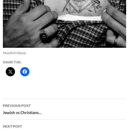
Heartfelt Mason
SHARE THIS:
Post
PREVIOUS POST
navigation
Jewish vs Christians…
NEXT POST