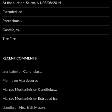
At the auction. Salem, NJ. 03/08/2014
Extruded Ice
Precarious…
Candilejas…
Tire Fire
RECENT COMMENTS
ana isabel
on
Candilejas…
Plenny
on
Atardeceres
Marcos Montanhês
on
Candilejas…
Marcos Montanhês
on
Extruded Ice
claudia
on
Heartfelt Mason…