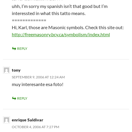
uhh, I’m sorry my spanish isn’t that good but I’m
interessted in what this tatto means.
=============
Hi, Karl, those are Masonic symbols. Check this site out:
http://freemasonry.bcy.ca/symbolism/index.html
REPLY
tony
SEPTEMBER 9, 2006 AT 12:24 AM
muy interesante esa foto!
REPLY
enrique Saldivar
OCTOBER 4, 2006 AT 7:27 PM