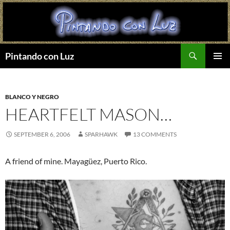
Search
Pintando con Luz
SKIP
PRIMAR
TO
MENU
CONTENT
BLANCO Y NEGRO
HEARTFELT MASON…
SEPTEMBER 6, 2006
SPARHAWK
13 COMMENTS
A friend of mine. Mayagüez, Puerto Rico.